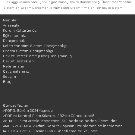
SPC uygulaması nasıl yapılır
yan sanayi kalite danışmanlığı
Ürentimde Yönetim
Sistemleri
Üretim Danışmanlık Hizmetleri
üretim firmaları için kalite sistemi
Menüler
Anasayfa
Kurum Kültürümüz
Eğitimlerimiz
Danışmanlık
Kalite Yönetimi Sistemi Danışmanlığı
Üretim Sistemi Danışmanlığı
Devlet Destekleme (Hibe) Danışmanlığı
Devlet Destekleri
Referanslar
Çalışmalarımız
İletişim
Blog
Güncel Yazılar
APQP 3. Sürüm 2024 Yayında!
APQP ve Kontrol Planı Kılavuzu 2024’te Güncellendi!
AS9102 – First Article Inspection (FAI) Nedir ve Neden Önemlidir?
AIAG & VDA FMEA: 7 Adımlı Yeni Yaklaşımın Derinlemesine İncelemesi
IATF 16949:2016 – Kasım 2024 Güncellemeleri Yayında!