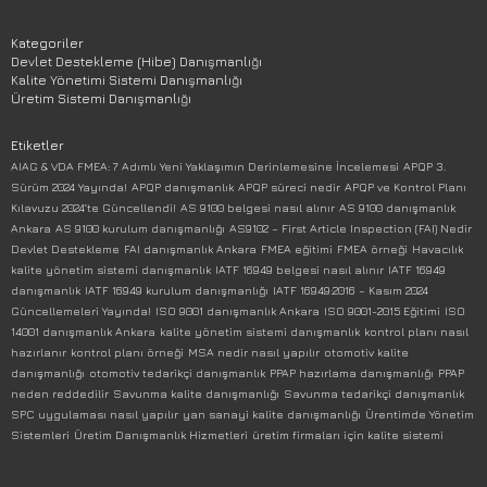
Kategoriler
Devlet Destekleme (Hibe) Danışmanlığı
Kalite Yönetimi Sistemi Danışmanlığı
Üretim Sistemi Danışmanlığı
Etiketler
AIAG & VDA FMEA: 7 Adımlı Yeni Yaklaşımın Derinlemesine İncelemesi
APQP 3.
Sürüm 2024 Yayında!
APQP danışmanlık
APQP süreci nedir
APQP ve Kontrol Planı
Kılavuzu 2024’te Güncellendi!
AS 9100 belgesi nasıl alınır
AS 9100 danışmanlık
Ankara
AS 9100 kurulum danışmanlığı
AS9102 – First Article Inspection (FAI) Nedir
Devlet Destekleme
FAI danışmanlık Ankara
FMEA eğitimi
FMEA örneği
Havacılık
kalite yönetim sistemi danışmanlık
IATF 16949 belgesi nasıl alınır
IATF 16949
danışmanlık
IATF 16949 kurulum danışmanlığı
IATF 16949:2016 – Kasım 2024
Güncellemeleri Yayında!
ISO 9001 danışmanlık Ankara
ISO 9001-2015 Eğitimi
ISO
14001 danışmanlık Ankara
kalite yönetim sistemi danışmanlık
kontrol planı nasıl
hazırlanır
kontrol planı örneği
MSA nedir nasıl yapılır
otomotiv kalite
danışmanlığı
otomotiv tedarikçi danışmanlık
PPAP hazırlama danışmanlığı
PPAP
neden reddedilir
Savunma kalite danışmanlığı
Savunma tedarikçi danışmanlık
SPC uygulaması nasıl yapılır
yan sanayi kalite danışmanlığı
Ürentimde Yönetim
Sistemleri
Üretim Danışmanlık Hizmetleri
üretim firmaları için kalite sistemi