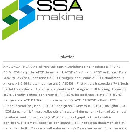
Etiketler
AIAG & VDA FMEA: 7 Adımlı Yeni Yaklaşımın Derinlemesine İncelemesi
APQP 3.
Sürüm 2024 Yayında!
APQP danışmanlık
APQP süreci nedir
APQP ve Kontrol Planı
Kılavuzu 2024’te Güncellendi!
AS 9100 belgesi nasıl alınır
AS 9100 danışmanlık
Ankara
AS 9100 kurulum danışmanlığı
AS9102 – First Article Inspection (FAI) Nedir
Devlet Destekleme
FAI danışmanlık Ankara
FMEA eğitimi
FMEA örneği
Havacılık
kalite yönetim sistemi danışmanlık
IATF 16949 belgesi nasıl alınır
IATF 16949
danışmanlık
IATF 16949 kurulum danışmanlığı
IATF 16949:2016 – Kasım 2024
Güncellemeleri Yayında!
ISO 9001 danışmanlık Ankara
ISO 9001-2015 Eğitimi
ISO
14001 danışmanlık Ankara
kalite yönetim sistemi danışmanlık
kontrol planı nasıl
hazırlanır
kontrol planı örneği
MSA nedir nasıl yapılır
otomotiv kalite
danışmanlığı
otomotiv tedarikçi danışmanlık
PPAP hazırlama danışmanlığı
PPAP
neden reddedilir
Savunma kalite danışmanlığı
Savunma tedarikçi danışmanlık