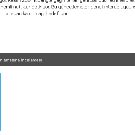
or. Kasım 2024 itibarıyla yayımlanan yeni Sanctioned Interpreta
nemli netlikler getiriyor. Bu güncellemeler, denetimlerde uygu
ını ortadan kaldırmayı hedefliyor.
rinlemesine İncelemesi