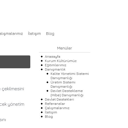
İSTEMLERİ ve DANIŞMANLIK HİZMETLERİ
alışmalarımız
İletişim
Blog
Menüler
Anasayfa
Kurum Kültürümüz
Eğitimlerimiz
Danışmanlık
Kalite Yönetimi Sistemi
Danışmanlığı
Üretim Sistemi
Danışmanlığı
 çekilmesini
Devlet Destekleme
(Hibe) Danışmanlığı
Devlet Destekleri
ecek yönetim
Referanslar
Çalışmalarımız
İletişim
Blog
ını