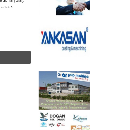
tions (SIs),
nsuzluk