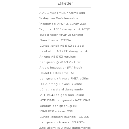
Etiketler
AIAG & VDA FMEA: 7 Adımlı Yeni
Yaklaşımın Derinlemesine
İncelemesi
APQP 3. Sürüm 2024
Yayında!
APQP danışmanlık
APQP
süreci nedir
APQP ve Kontrol
Planı Kılavuzu 2024’te
Güncellendi!
AS 9100 belgesi
nasıl alınır
AS 9100 danışmanlık
Ankara
AS 9100 kurulum
danışmanlığı
AS9102 – First
Article Inspection (FAI) Nedir
Devlet Destekleme
FAI
danışmanlık Ankara
FMEA eğitimi
FMEA örneği
Havacılık kalite
yönetim sistemi danışmanlık
IATF 16949 belgesi nasıl alınır
IATF 16949 danışmanlık
IATF 16949
kurulum danışmanlığı
IATF
16949:2016 – Kasım 2024
Güncellemeleri Yayında!
ISO 9001
danışmanlık Ankara
ISO 9001-
2015 Eğitimi
ISO 14001 danışmanlık