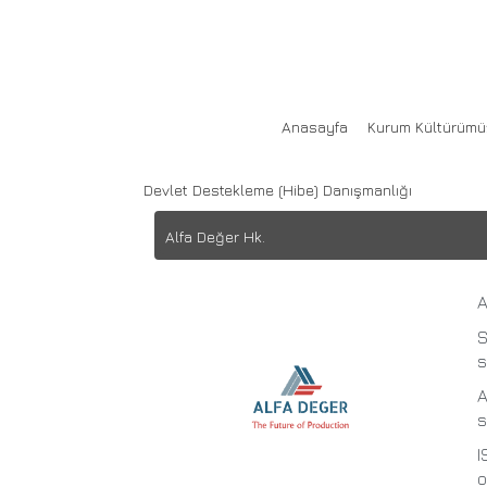
Alfa Değer
Anasayfa
Kurum Kültürümü
Devlet Destekleme (Hibe) Danışmanlığı
Alfa Değer Hk.
A
S
s
A
s
I
o