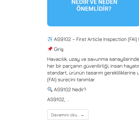
AS9102 – First Article Inspection (FAI
Giriş
Havacılık, uzay ve savunma sanayilerinde k
her bir parçanın güvenilirliği, insan hayat
standart, ürünün tasarım gerekliliklerine u
(FAI) sürecini tanımlar.
AS9102 Nedir?
AS9102, …
Devamını oku...
→