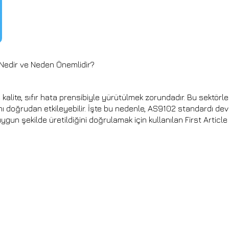
) Nedir ve Neden Önemlidir?
alite, sıfır hata prensibiyle yürütülmek zorundadır. Bu sektörle
ını doğrudan etkileyebilir. İşte bu nedenle, AS9102 standardı dev
ygun şekilde üretildiğini doğrulamak için kullanılan First Articl