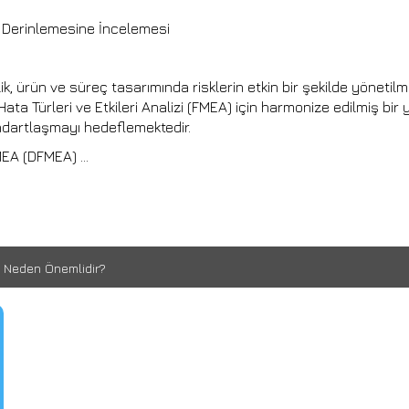
n Derinlemesine İncelemesi
ik, ürün ve süreç tasarımında risklerin etkin bir şekilde yönetilm
ta Türleri ve Etkileri Analizi (FMEA) için harmonize edilmiş bir
andartlaşmayı hedeflemektedir.
FMEA (DFMEA) …
ve Neden Önemlidir?