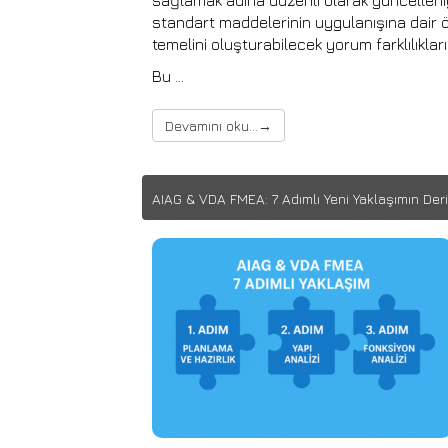
sağlamak adına düzenli olarak güncelleniy
standart maddelerinin uygulanışına dair ö
temelini oluşturabilecek yorum farklılıklar
Bu …
Devamını oku...
→
AIAG & VDA FMEA: 7 Adımlı Yeni Yaklaşımın De