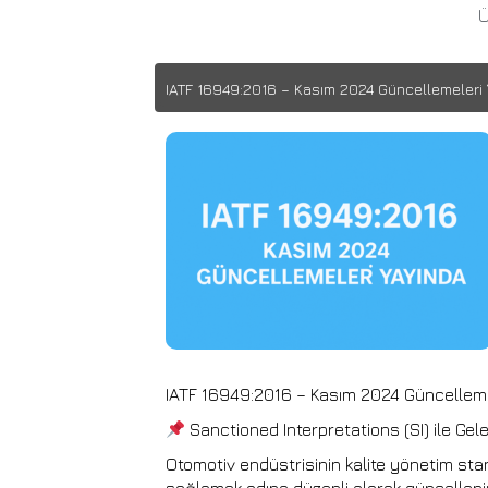
Ü
IATF 16949:2016 – Kasım 2024 Güncellemeleri 
IATF 16949:2016 – Kasım 2024 Güncelleme
Sanctioned Interpretations (SI) ile Gele
Otomotiv endüstrisinin kalite yönetim sta