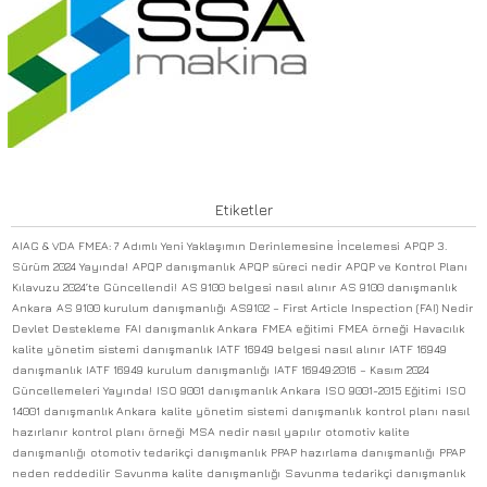
Etiketler
AIAG & VDA FMEA: 7 Adımlı Yeni Yaklaşımın Derinlemesine İncelemesi
APQP 3.
Sürüm 2024 Yayında!
APQP danışmanlık
APQP süreci nedir
APQP ve Kontrol Planı
Kılavuzu 2024’te Güncellendi!
AS 9100 belgesi nasıl alınır
AS 9100 danışmanlık
Ankara
AS 9100 kurulum danışmanlığı
AS9102 – First Article Inspection (FAI) Nedir
Devlet Destekleme
FAI danışmanlık Ankara
FMEA eğitimi
FMEA örneği
Havacılık
kalite yönetim sistemi danışmanlık
IATF 16949 belgesi nasıl alınır
IATF 16949
danışmanlık
IATF 16949 kurulum danışmanlığı
IATF 16949:2016 – Kasım 2024
Güncellemeleri Yayında!
ISO 9001 danışmanlık Ankara
ISO 9001-2015 Eğitimi
ISO
14001 danışmanlık Ankara
kalite yönetim sistemi danışmanlık
kontrol planı nasıl
hazırlanır
kontrol planı örneği
MSA nedir nasıl yapılır
otomotiv kalite
danışmanlığı
otomotiv tedarikçi danışmanlık
PPAP hazırlama danışmanlığı
PPAP
neden reddedilir
Savunma kalite danışmanlığı
Savunma tedarikçi danışmanlık