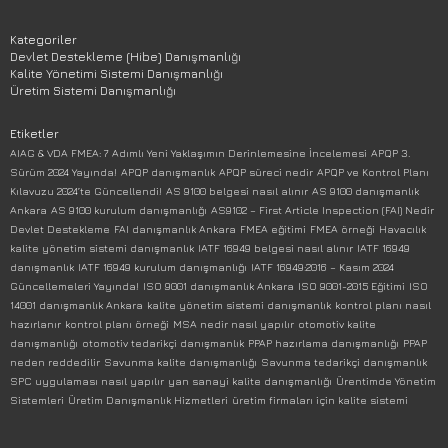
Kategoriler
Devlet Destekleme (Hibe) Danışmanlığı
Kalite Yönetimi Sistemi Danışmanlığı
Üretim Sistemi Danışmanlığı
Etiketler
AIAG & VDA FMEA: 7 Adımlı Yeni Yaklaşımın Derinlemesine İncelemesi
APQP 3.
Sürüm 2024 Yayında!
APQP danışmanlık
APQP süreci nedir
APQP ve Kontrol Planı
Kılavuzu 2024’te Güncellendi!
AS 9100 belgesi nasıl alınır
AS 9100 danışmanlık
Ankara
AS 9100 kurulum danışmanlığı
AS9102 – First Article Inspection (FAI) Nedir
Devlet Destekleme
FAI danışmanlık Ankara
FMEA eğitimi
FMEA örneği
Havacılık
kalite yönetim sistemi danışmanlık
IATF 16949 belgesi nasıl alınır
IATF 16949
danışmanlık
IATF 16949 kurulum danışmanlığı
IATF 16949:2016 – Kasım 2024
Güncellemeleri Yayında!
ISO 9001 danışmanlık Ankara
ISO 9001-2015 Eğitimi
ISO
14001 danışmanlık Ankara
kalite yönetim sistemi danışmanlık
kontrol planı nasıl
hazırlanır
kontrol planı örneği
MSA nedir nasıl yapılır
otomotiv kalite
danışmanlığı
otomotiv tedarikçi danışmanlık
PPAP hazırlama danışmanlığı
PPAP
neden reddedilir
Savunma kalite danışmanlığı
Savunma tedarikçi danışmanlık
SPC uygulaması nasıl yapılır
yan sanayi kalite danışmanlığı
Ürentimde Yönetim
Sistemleri
Üretim Danışmanlık Hizmetleri
üretim firmaları için kalite sistemi