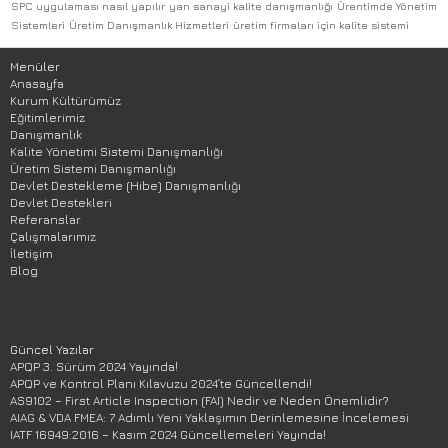
SPC uygulaması nasıl yapılır
yan sanayi kalite danışmanlığı
Ürentimde Yönetim
Sistemleri
Üretim Danışmanlık Hizmetleri
üretim firmaları için kalite sistemi
Menüler
Anasayfa
Kurum Kültürümüz
Eğitimlerimiz
Danışmanlık
Kalite Yönetimi Sistemi Danışmanlığı
Üretim Sistemi Danışmanlığı
Devlet Destekleme (Hibe) Danışmanlığı
Devlet Destekleri
Referanslar
Çalışmalarımız
İletişim
Blog
Güncel Yazılar
APQP 3. Sürüm 2024 Yayında!
APQP ve Kontrol Planı Kılavuzu 2024’te Güncellendi!
AS9102 – First Article Inspection (FAI) Nedir ve Neden Önemlidir?
AIAG & VDA FMEA: 7 Adımlı Yeni Yaklaşımın Derinlemesine İncelemesi
IATF 16949:2016 – Kasım 2024 Güncellemeleri Yayında!