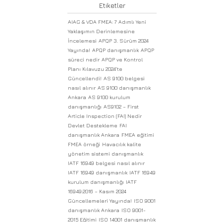
Etiketler
AIAG & VDA FMEA: 7 Adımlı Yeni
Yaklaşımın Derinlemesine
İncelemesi
APQP 3. Sürüm 2024
Yayında!
APQP danışmanlık
APQP
süreci nedir
APQP ve Kontrol
Planı Kılavuzu 2024’te
Güncellendi!
AS 9100 belgesi
nasıl alınır
AS 9100 danışmanlık
Ankara
AS 9100 kurulum
danışmanlığı
AS9102 – First
Article Inspection (FAI) Nedir
Devlet Destekleme
FAI
danışmanlık Ankara
FMEA eğitimi
FMEA örneği
Havacılık kalite
yönetim sistemi danışmanlık
IATF 16949 belgesi nasıl alınır
IATF 16949 danışmanlık
IATF 16949
kurulum danışmanlığı
IATF
16949:2016 – Kasım 2024
Güncellemeleri Yayında!
ISO 9001
danışmanlık Ankara
ISO 9001-
2015 Eğitimi
ISO 14001 danışmanlık