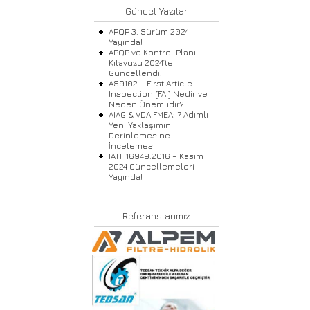
Güncel Yazılar
APQP 3. Sürüm 2024
Yayında!
APQP ve Kontrol Planı
Kılavuzu 2024’te
Güncellendi!
AS9102 – First Article
Inspection (FAI) Nedir ve
Neden Önemlidir?
AIAG & VDA FMEA: 7 Adımlı
Yeni Yaklaşımın
Derinlemesine
İncelemesi
IATF 16949:2016 – Kasım
2024 Güncellemeleri
Yayında!
Referanslarımız